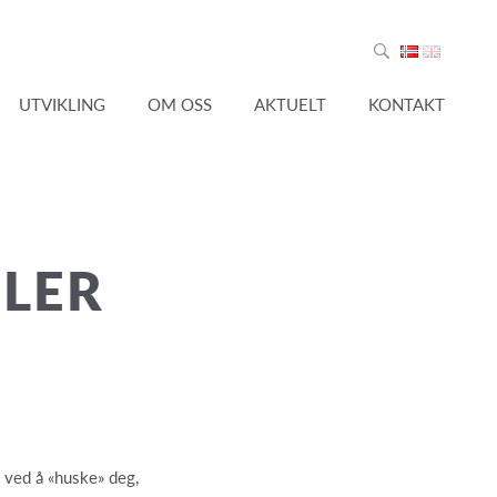
UTVIKLING
OM OSS
AKTUELT
KONTAKT
LER
 ved å «huske» deg,