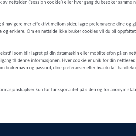
 av nettsiden (‘session cookie’) eller hver gang du besøker samme ne
 å navigere mer effektivt mellom sider, lagre preferansene dine og g
re og enklere. Om en nettside ikke bruker cookies vil du bli oppfatte
.
ekstfil som blir lagret på din datamaskin eller mobiltelefon på en net
ilgang til denne informasjonen. Hver cookie er unik for din nettleser
 brukernavn og passord, dine preferanser eller hva du la i handlekur
ormasjonskaplser kun for funksjonalitet på siden og for anonym stati