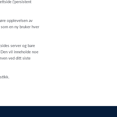
ttside (‘persistent
jøre opplevelsen av
t som en ny bruker hver
tsides server og bare
. Den vil inneholde noe
ven ved ditt siste
stikk.