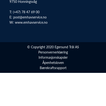
9750 Honningsvåg
T:
(+47) 78 47 69 00
E:
post@emhavservice.no
W:
www.emhavservice.no
© Copyright 2020 Egersund Trål AS
Personvernerklæring
Informasjonskapsler
Åpenhetsloven
Bærekraftsrapport