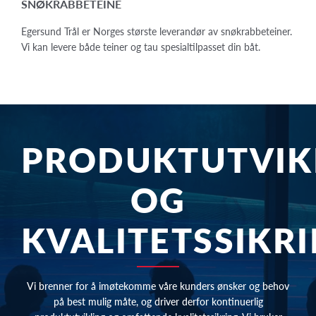
SNØKRABBETEINE
Egersund Trål er Norges største leverandør av snøkrabbeteiner.
Vi kan levere både teiner og tau spesialtilpasset din båt.
PRODUKTUTVIK
OG
KVALITETSSIKR
Vi brenner for å imøtekomme våre kunders ønsker og behov
på best mulig måte, og driver derfor kontinuerlig