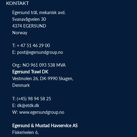
KONTAKT
Egersund trål, mekanisk avd.
Svanavågveien 30
4374 EGERSUND
Norway
T: + 47 51 46 29 00
E: post@egersundgroup.no
Org.: NO 961 093 538 MVA
Egersund Trawl DK
Vestmolen 26, DK-9990 Skagen,
Denmark
T:
(+45) 98 94 58 25
E:
dk@etdk.dk
W:
www.egersundgroup.no
Egersund & Mustad Havservice AS
Fiskeriveien 6,